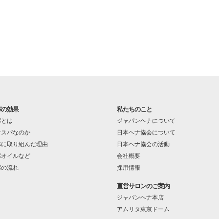
パの効果
私たちのこと
パとは
ジャパンヘナについて
ナスパなのか
日本ヘナ協会について
パに取り組んだ理由
日本ヘナ協会の活動
パオイルなど
会社概要
パの流れ
採用情報
直営サロンのご案内
ジャパンヘナ本店
アムリタ東京ドーム