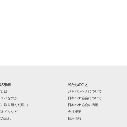
パの効果
私たちのこと
パとは
ジャパンヘナについて
ナスパなのか
日本ヘナ協会について
パに取り組んだ理由
日本ヘナ協会の活動
パオイルなど
会社概要
パの流れ
採用情報