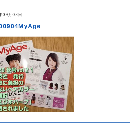
0年09月08日
00904MyAge