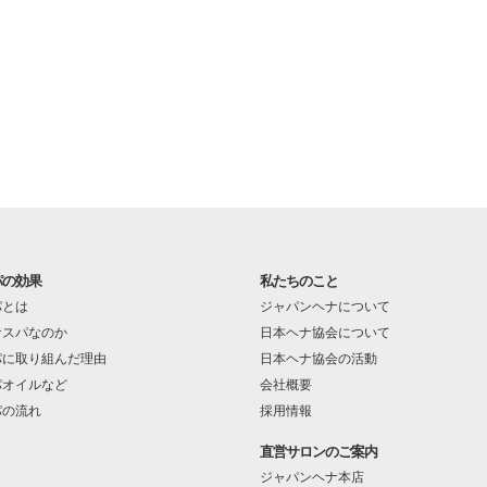
パの効果
私たちのこと
パとは
ジャパンヘナについて
ナスパなのか
日本ヘナ協会について
パに取り組んだ理由
日本ヘナ協会の活動
パオイルなど
会社概要
パの流れ
採用情報
直営サロンのご案内
ジャパンヘナ本店