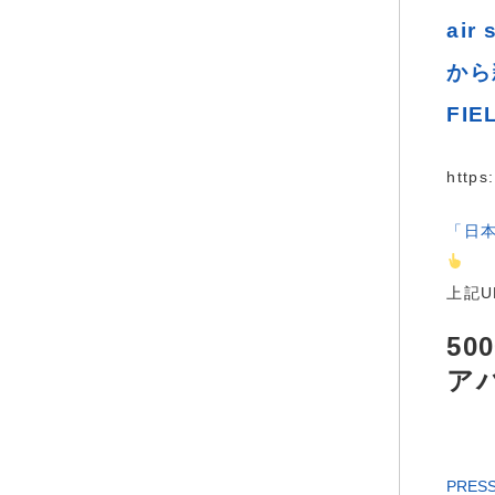
ai
から
FI
https
「日
上記
5
ア
PRES