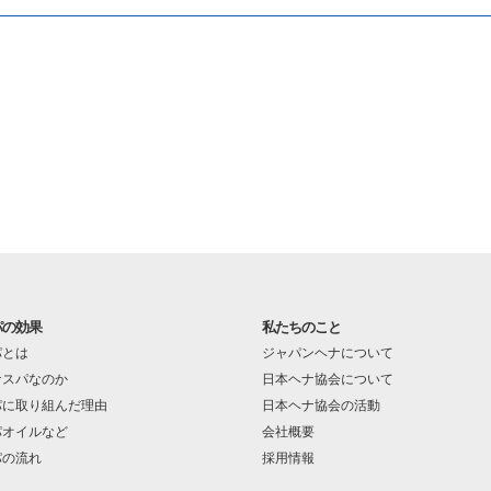
パの効果
私たちのこと
パとは
ジャパンヘナについて
ナスパなのか
日本ヘナ協会について
パに取り組んだ理由
日本ヘナ協会の活動
パオイルなど
会社概要
パの流れ
採用情報