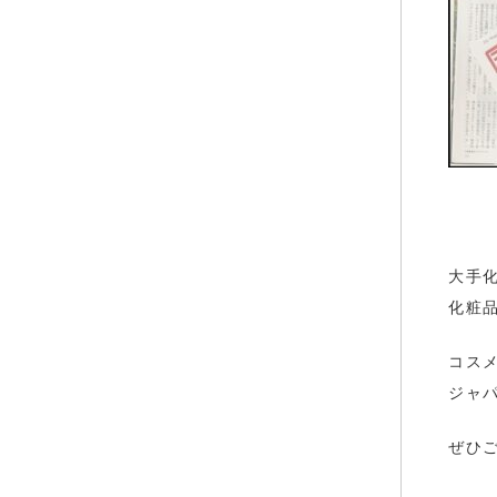
大手
化粧
コス
ジャ
ぜひ