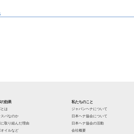
S
パの効果
私たちのこと
パとは
ジャパンヘナについて
ナスパなのか
日本ヘナ協会について
パに取り組んだ理由
日本ヘナ協会の活動
パオイルなど
会社概要