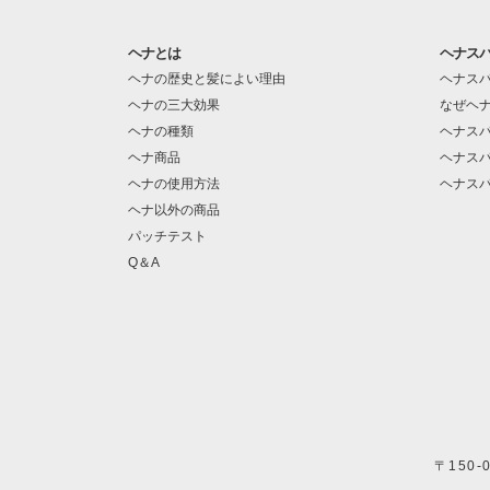
ヘナとは
ヘナス
ヘナの歴史と髪によい理由
ヘナス
ヘナの三大効果
なぜヘ
ヘナの種類
ヘナス
ヘナ商品
ヘナス
ヘナの使用方法
ヘナス
ヘナ以外の商品
パッチテスト
Q＆A
〒150