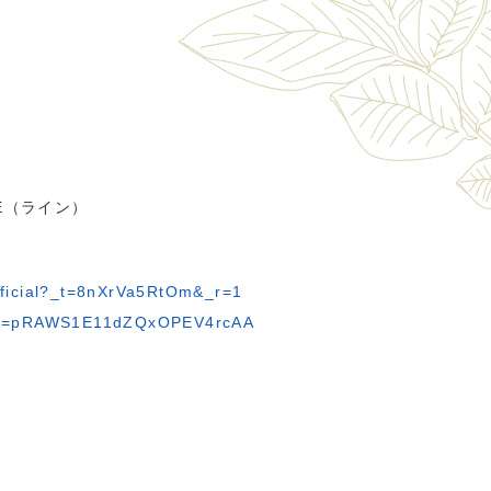
NE（ライン）
fficial?_t=8nXrVa5RtOm&_r=1
1&t=pRAWS1E11dZQxOPEV4rcAA