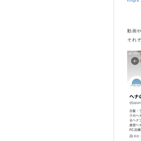
https
動画
それ