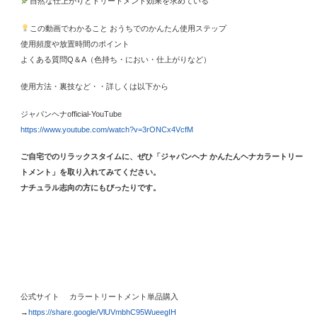
自然な仕上がりとトリートメント効果を求めている
この動画でわかること おうちでのかんたん使用ステップ
使用頻度や放置時間のポイント
よくある質問Q＆A（色持ち・におい・仕上がりなど）
使用方法・裏技など・・詳しくは以下から
ジャパンヘナofficial-YouTube
https://www.youtube.com/watch?v=3rONCx4VcfM
ご自宅でのリラックスタイムに、ぜひ「ジャパンヘナ かんたんヘナカラートリー
トメント」を取り入れてみてください。
ナチュラル志向の方にもぴったりです。
公式サイト カラートリートメント単品購入
→
https://share.google/VlUVmbhC95WueegIH