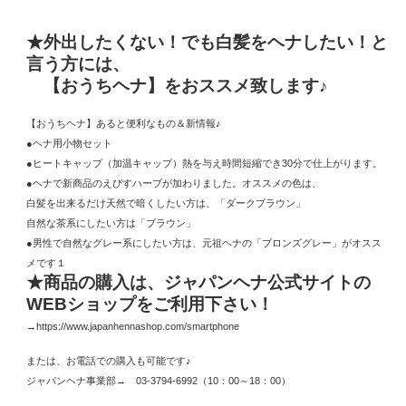
★外出したくない！でも白髪をヘナしたい！と
言う方には、
【おうちヘナ】をおススメ致します♪
【おうちヘナ】あると便利なもの＆新情報♪
●ヘナ用小物セット
●ヒートキャップ（加温キャップ）熱を与え時間短縮でき30分で仕上がります。
●ヘナで新商品のえびすハーブが加わりました。オススメの色は、
白髪を出来るだけ天然で暗くしたい方は、「ダークブラウン」
自然な茶系にしたい方は「ブラウン」
●男性で自然なグレー系にしたい方は、元祖ヘナの「ブロンズグレー」がオスス
メです１
★商品の購入は、ジャパンヘナ公式サイトの
WEBショップをご利用下さい！
→https://www.japanhennashop.com/smartphone
または、お電話での購入も可能です♪
ジャパンヘナ事業部→ 03-3794-6992（10：00～18：00）