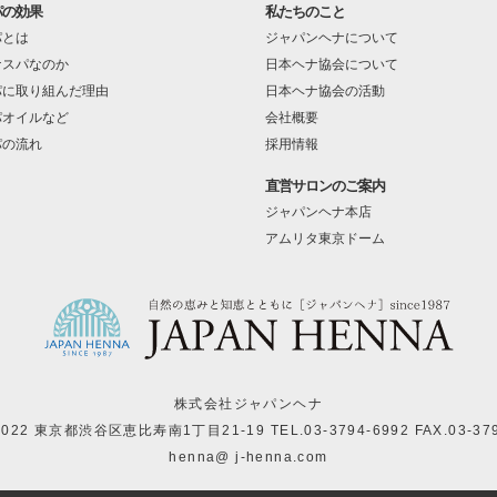
パの効果
私たちのこと
パとは
ジャパンヘナについて
ナスパなのか
日本ヘナ協会について
パに取り組んだ理由
日本ヘナ協会の活動
パオイルなど
会社概要
パの流れ
採用情報
直営サロンのご案内
ジャパンヘナ本店
アムリタ東京ドーム
株式会社ジャパンヘナ
-0022 東京都渋谷区恵比寿南1丁目21-19
TEL.03-3794-6992 FAX.03-37
henna@ j-henna.com