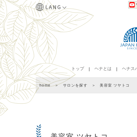
トップ
ヘナとは
ヘナス
home
＞
サロンを探す
＞ 美容室 ツヤトコ
美容室 ツヤトコ