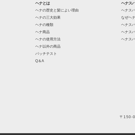
ヘナとは
ヘナス
ヘナの歴史と髪によい理由
ヘナス
ヘナの三大効果
なぜヘ
ヘナの種類
ヘナス
ヘナ商品
ヘナス
ヘナの使用方法
ヘナス
ヘナ以外の商品
パッチテスト
Q＆A
〒150