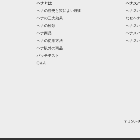
ヘナとは
ヘナス
ヘナの歴史と髪によい理由
ヘナス
ヘナの三大効果
なぜヘ
ヘナの種類
ヘナス
ヘナ商品
ヘナス
ヘナの使用方法
ヘナス
ヘナ以外の商品
パッチテスト
Q＆A
〒150