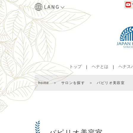
トップ
ヘナとは
ヘナス
home
＞
サロンを探す
＞ パピリオ美容室
パピリオ美容室