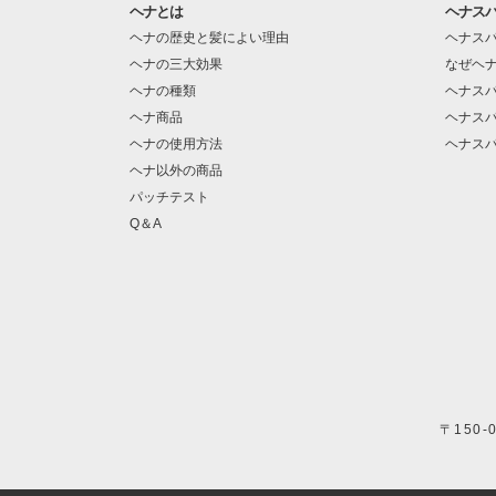
ヘナとは
ヘナス
ヘナの歴史と髪によい理由
ヘナス
ヘナの三大効果
なぜヘ
ヘナの種類
ヘナス
ヘナ商品
ヘナス
ヘナの使用方法
ヘナス
ヘナ以外の商品
パッチテスト
Q＆A
〒150