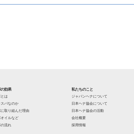
パの効果
私たちのこと
パとは
ジャパンヘナについて
ナスパなのか
日本ヘナ協会について
パに取り組んだ理由
日本ヘナ協会の活動
パオイルなど
会社概要
パの流れ
採用情報