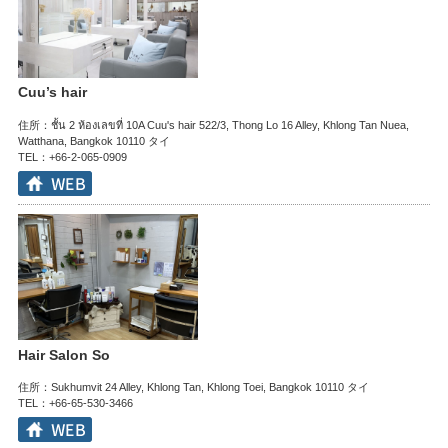
Cuu’s hair
住所：ชั้น 2 ห้องเลขที่ 10A Cuu's hair 522/3, Thong Lo 16 Alley, Khlong Tan Nuea,
Watthana, Bangkok 10110 タイ
TEL：+66-2-065-0909
Hair Salon So
住所：Sukhumvit 24 Alley, Khlong Tan, Khlong Toei, Bangkok 10110 タイ
TEL：+66-65-530-3466