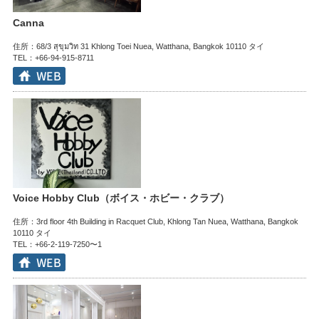
Canna
住所：68/3 สุขุมวิท 31 Khlong Toei Nuea, Watthana, Bangkok 10110 タイ
TEL：+66-94-915-8711
Voice Hobby Club（ボイス・ホビー・クラブ）
住所：3rd floor 4th Building in Racquet Club, Khlong Tan Nuea, Watthana, Bangkok
10110 タイ
TEL：+66-2-119-7250〜1