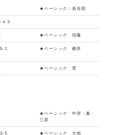
★ベーシック：長谷部
−４３
2
★ベーシック 信藤
-1
★ベーシック 横井
★ベーシック 菅
★ベーシック 中岸・秦・
三原
-5
★ベーシック 大地