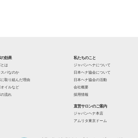
パの効果
私たちのこと
パとは
ジャパンヘナについて
ナスパなのか
日本ヘナ協会について
パに取り組んだ理由
日本ヘナ協会の活動
パオイルなど
会社概要
パの流れ
採用情報
直営サロンのご案内
ジャパンヘナ本店
アムリタ東京ドーム