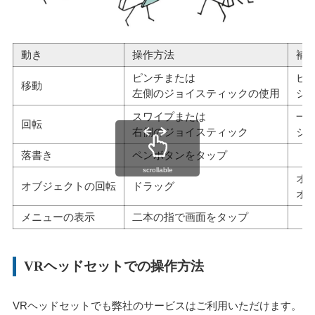
動き
操作方法
補
ピンチまたは
ピ
移動
左側のジョイスティックの使用
ジ
スワイプまたは
一
回転
右側のジョイスティック
ジ
落書き
ペンボタンをタップ
scrollable
オ
オブジェクトの回転
ドラッグ
オ
メニューの表示
二本の指で画面をタップ
VRヘッドセットでの操作方法
VRヘッドセットでも弊社のサービスはご利用いただけます。