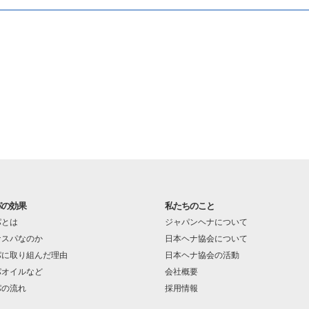
パの効果
私たちのこと
パとは
ジャパンヘナについて
ナスパなのか
日本ヘナ協会について
パに取り組んだ理由
日本ヘナ協会の活動
パオイルなど
会社概要
パの流れ
採用情報