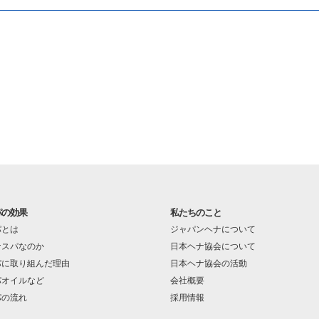
パの効果
私たちのこと
パとは
ジャパンヘナについて
ナスパなのか
日本ヘナ協会について
パに取り組んだ理由
日本ヘナ協会の活動
パオイルなど
会社概要
パの流れ
採用情報