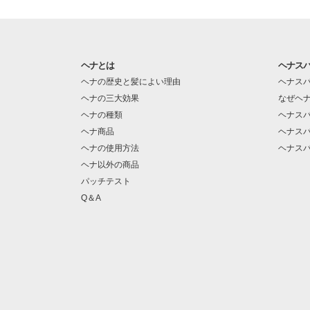
ヘナとは
ヘナス
ヘナの歴史と髪によい理由
ヘナス
ヘナの三大効果
なぜヘ
ヘナの種類
ヘナス
ヘナ商品
ヘナス
ヘナの使用方法
ヘナス
ヘナ以外の商品
パッチテスト
Q＆A