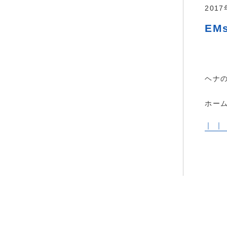
201
EMs
ヘナ
ホー
｜ ｜